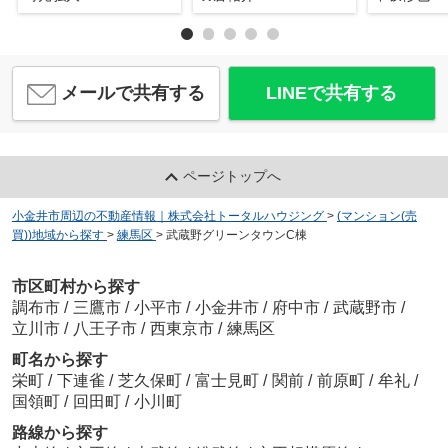
メールで共有する
LINEで共有する
ページトップへ
小金井市周辺の不動産情報｜株式会社トータルハウジング
>
(マンション(売
買))地域から探す
>
練馬区
>
武蔵野グリーンタウンC棟
市区町村から探す
調布市
/
三鷹市
/
小平市
/
小金井市
/
府中市
/
武蔵野市
/
立川市
/
八王子市
/
西東京市
/
練馬区
町名から探す
栄町
/
下連雀
/
芝久保町
/
富士見町
/
関前
/
前原町
/
牟礼
/
国領町
/
回田町
/
小川町
路線から探す