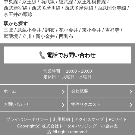
中央線
/
京王線
/
南武線
/
総武線
/
京王相模原線
/
西武新宿線
/
西武多摩川線
/
西武多摩湖線
/
西武国分寺線
/
京王井の頭線
駅から探す
三鷹
/
武蔵小金井
/
調布
/
花小金井
/
東小金井
/
吉祥寺
/
武蔵境
/
立川
/
新小金井
/
西調布
電話でお問い合わせ
営業時間：
10:00～20:00
定休日：
火曜日・水曜日
ホーム
会社概要
お問い合わせ
物件リクエスト
プライバシーポリシー
利用規約
アクセスマップ
PCサイト
Copyright(c) 株式会社トータルハウジング 小金井支
店 All rights reserved.