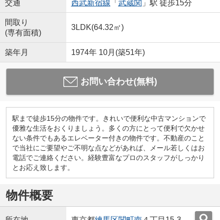
交通
西武新宿線
「
武蔵関
」駅 徒歩15分
間取り
3LDK(64.32㎡)
(専有面積)
築年月
1974年 10月(築51年)
お問い合わせ(無料)
駅まで徒歩15分の物件です。きれいで便利な中古マンションで
優雅な生活をおくりましょう。多くの方にとって便利で欠かせ
ない条件でもあるエレベーター付きの物件です。不動産のこと
で当社にご要望やご不明な点などがあれば、メール若しくはお
電話でご連絡ください。経験豊富なプロのスタッフがしっかり
とお応え致します。
物件概要
所在地
東京都
練馬区
関町南
４丁目15-3