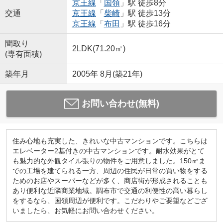
京王線
「
国領
」駅 徒歩8分
交通
京王線
「
柴崎
」駅 徒歩13分
京王線
「
布田
」駅 徒歩16分
間取り
2LDK(71.20㎡)
(専有面積)
築年月
2005年 8月(築21年)
お問い合わせ(無料)
住み心地も充実した、きれいな中古マンションです。こちらは
エレベーター2基付きの中古マンションです。耐水効果がとて
も魅力的な外観タイル張りの物件をご用意しました。150㎡ま
での工場を建てられる一方、周辺の住民が日常の買い物をする
ためのお店やスーパーなどが多く、商店街が形成されることも
あり便利な近隣商業地域。調布市で交通の利便性の高い暮らし
をするなら、国領周辺が便利です。こだわりやご要望などござ
いましたら、お気軽にお問い合わせください。