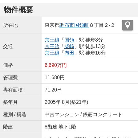
物件概要
所在地
東京都
調布市
国領町
８丁目２-２
京王線
「
国領
」駅 徒歩8分
交通
京王線
「
柴崎
」駅 徒歩13分
京王線
「
布田
」駅 徒歩16分
価格
6,690万円
管理費
11,680円
専有面積
71.20㎡
築年月
2005年 8月(築21年)
種別 / 構造
中古マンション / 鉄筋コンクリート
階建
8階建 地下1階