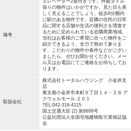
エレベーター2基付きです。外観タイル
張りの物件はいかがですか。見た目も美
しく見えることでしょう。徒歩8分圏内
に駅のある物件です。近隣の住民の日常
品に関する店舗や生活の便利さを増進す
るために定められている近隣商業地域。
備考
当社はお客様のご希望に合った物件をご
紹介できるよう、全力で努めて参りま
す。こだわりの物件や条件などがござい
ましたら、ぜひお聞かせください。メー
ル又はお電話にてご連絡をお待ちしてお
ります。
株式会社トータルハウジング 小金井支
店
東京都小金井市本町６丁目１４－２８ ア
クウェルモール ２０１
取扱会社
TEL:042-316-4115
国土交通大臣 (2) 第8699号
公益社団法人全国宅地建物取引業保証協
会