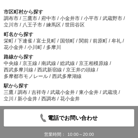
市区町村から探す
調布市
/
三鷹市
/
府中市
/
小金井市
/
小平市
/
武蔵野市
/
立川市
/
八王子市
/
練馬区
/
世田谷区
町名から探す
栄町
/
下連雀
/
富士見町
/
国領町
/
関前
/
前原町
/
牟礼
/
花小金井
/
小川町
/
多摩川
路線から探す
中央線
/
京王線
/
南武線
/
総武線
/
京王相模原線
/
西武多摩川線
/
西武新宿線
/
京王井の頭線
/
多摩都市モノレール
/
西武多摩湖線
駅から探す
三鷹
/
調布
/
吉祥寺
/
武蔵小金井
/
東小金井
/
武蔵境
/
立川
/
新小金井
/
西調布
/
花小金井
電話でお問い合わせ
営業時間：
10:00～20:00