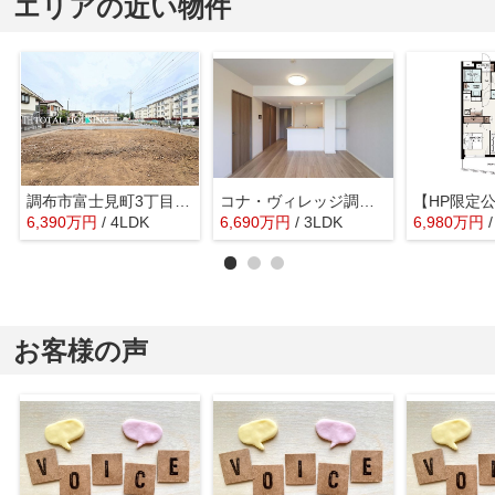
エリアの近い物件
調布市富士見町3丁目 新築戸建 全8棟
コナ・ヴィレッジ調布国領 4階
6,390
万
円
/ 4LDK
6,690
万
円
/ 3LDK
6,980
万
円
お客様の声